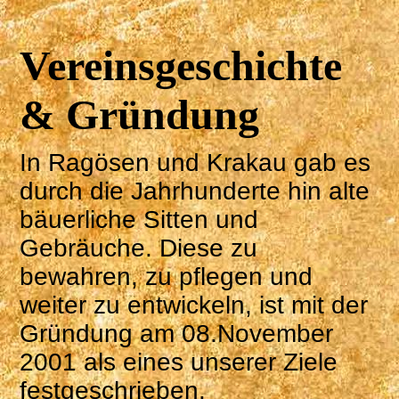
Vereinsgeschichte
& Gründung
In Ragösen und Krakau gab es
durch die Jahrhunderte hin alte
bäuerliche Sitten und
Gebräuche. Diese zu
bewahren, zu pflegen und
weiter zu entwickeln, ist mit der
Gründung am 08.November
2001 als eines unserer Ziele
festgeschrieben.