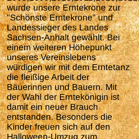
wurde unsere Erntekrone zur
"Schönste Erntekrone" und
Landessieger des Landes
Sachsen-Anhalt gewählt. Bei
einem weiteren Höhepunkt
unseres Vereinslebens
würdigen wir mit dem Erntetanz
die fleißige Arbeit der
Bäuerinnen und Bauern. Mit
der Wahl der Erntekönigin ist
damit ein neuer Brauch
entstanden. Besonders die
Kinder freuen sich auf den
Halloween-Umzug zum