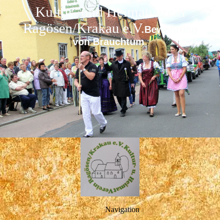
Kultur- und Heimatverein
Ragösen/Krakau e.V.
Bewahrung
von Brauchtum
Navigation