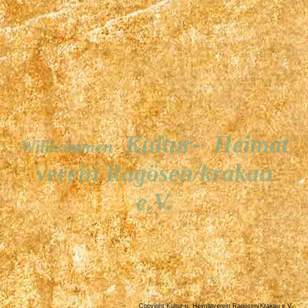
Kultur-
Heimat
Willkommen
verein Ragösen/krakau
e.V
.
Copyight Kultur-u. Heimatverein Ragösen/Krakau e.V.